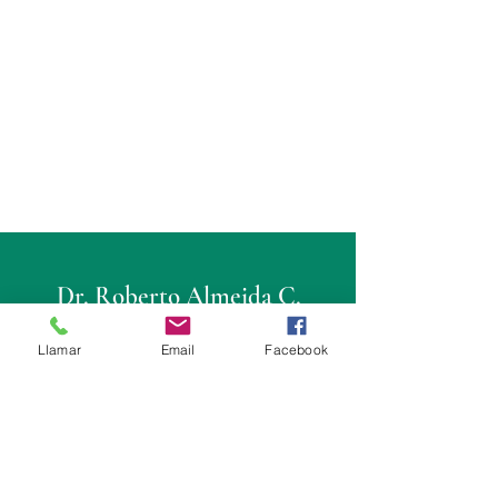
Dr. Roberto Almeida C.
Cirujano Urólogo
Llamar
Email
Facebook
Consultorio
Fortune Plaza: