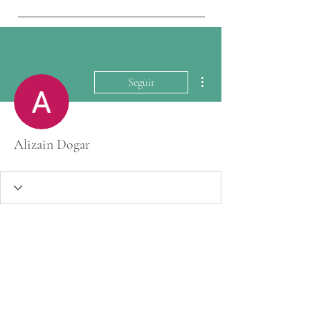
Más acciones
Seguir
Alizain Dogar