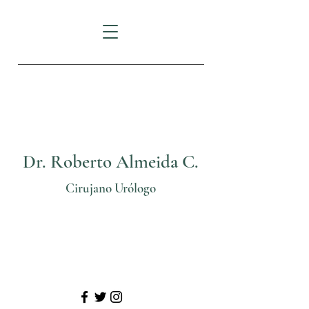
FORTUNE PLAZA:
Av.
Eloy Alfaro N29-235
e Italia
Dr. Roberto Almeida C.
Cirujano Urólogo
Telf: (02) 3825206
Cel: 0999 70 24 11
@
urologosquito