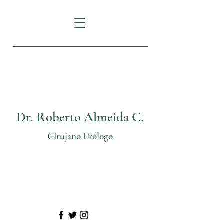
FORTUNE PLAZA:
Av.
Eloy Alfaro N29-235
e Italia
Dr. Roberto Almeida C.
Cirujano Urólogo
Telf: (02) 3825206
Cel: 0999 70 24 11
@
urologosquito