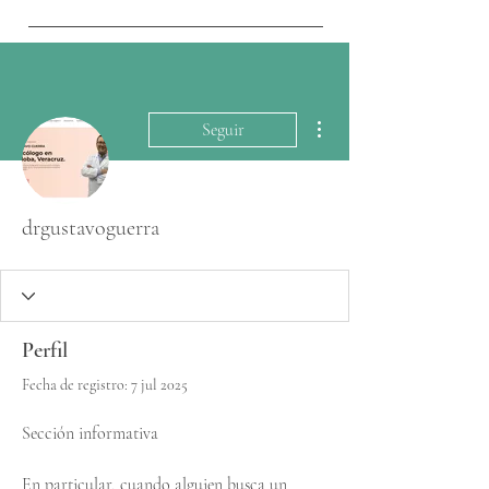
Más acciones
Seguir
drgustavoguerra
Perfil
Fecha de registro: 7 jul 2025
Sección informativa
En particular, cuando alguien busca un 