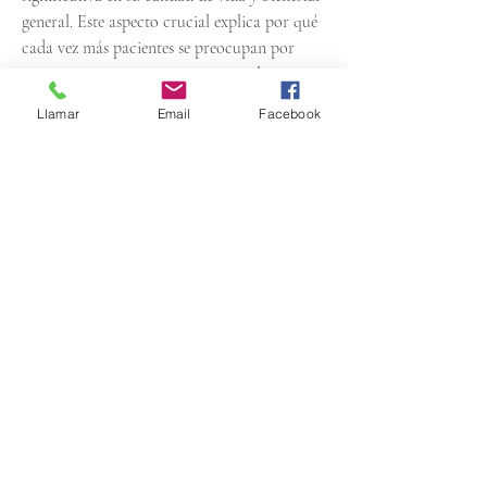
general. Este aspecto crucial explica por qué 
cada vez más pacientes se preocupan por 
investigar, preguntar, comparar y elegir 
cuidadosamente al ginecólogo que las 
Llamar
Email
Facebook
atenderá, ya que la salud femenina es un 
tema delicado y requiere siempre la mejor 
atención médica posible. Quienes recurren al 
término Ginecólogo en Córdoba, Veracruz 
buscan frecuentemente la posibilidad de 
recibir un trato cercano y humano, además 
de una comunicación clara y fluida que les 
permita entender perfectamente cada 
aspecto del tratamiento o procedimiento 
que se va a realizar. Fuente: 
ginecólogo en 
Córdoba,Veracruz