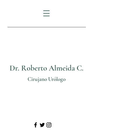
FORTUNE PLAZA:
Av.
Eloy Alfaro N29-235
e Italia
Dr. Roberto Almeida C.
Cirujano Urólogo
Telf: (02) 3825206
Cel: 0999 70 24 11
@
urologosquito