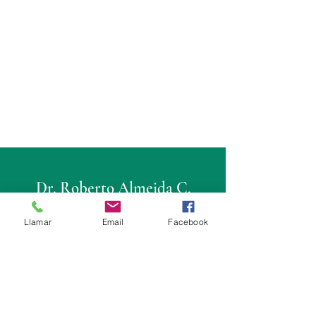
Dr. Roberto Almeida C.
Cirujano Urólogo
Llamar
Email
Facebook
Consultorio
Fortune Plaza: