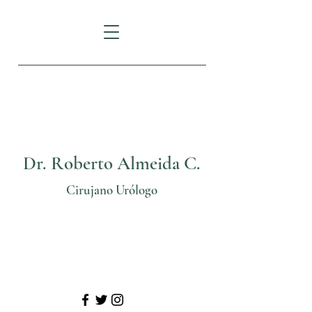
FORTUNE PLAZA:
Av.
Eloy Alfaro N29-235
e Italia
Dr. Roberto Almeida C.
Cirujano Urólogo
Telf: (02) 3825206
Cel: 0999 70 24 11
@
urologosquito