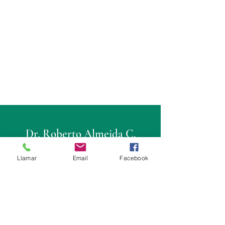
Dr. Roberto Almeida C.
Cirujano Urólogo
Llamar
Email
Facebook
Consultorio
Fortune Plaza: