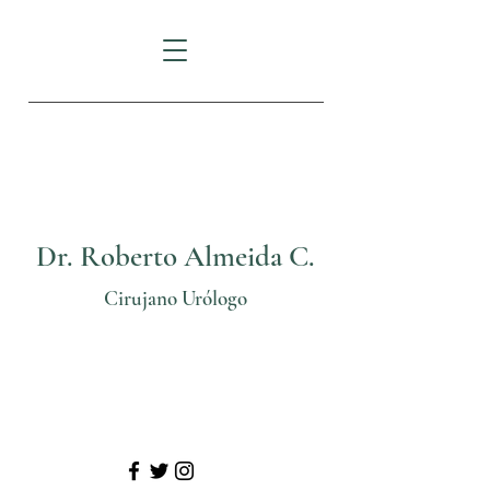
FORTUNE PLAZA:
Av.
Eloy Alfaro N29-235
e Italia
Dr. Roberto Almeida C.
Cirujano Urólogo
Telf: (02) 3825206
Cel: 0999 70 24 11
@
urologosquito