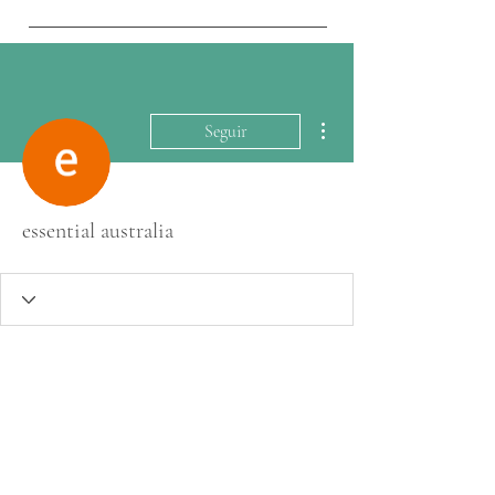
Más acciones
Seguir
essential australia