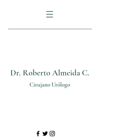
FORTUNE PLAZA:
Av.
Eloy Alfaro N29-235
e Italia
Dr. Roberto Almeida C.
Cirujano Urólogo
Telf: (02) 3825206
Cel: 0999 70 24 11
@
urologosquito