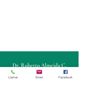
Dr. Roberto Almeida C.
Cirujano Urólogo
Llamar
Email
Facebook
Consultorio
Fortune Plaza: