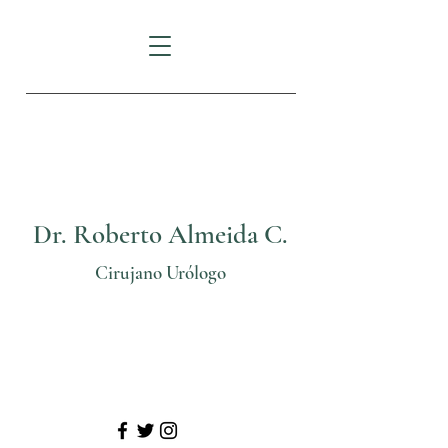
FORTUNE PLAZA:
Av.
Eloy Alfaro N29-235
e Italia
Dr. Roberto Almeida C.
Cirujano Urólogo
Telf: (02) 3825206
Cel: 0999 70 24 11
@
urologosquito