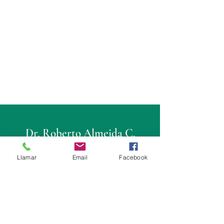
Dr. Roberto Almeida C.
Cirujano Urólogo
Llamar
Email
Facebook
Consultorio
Fortune Plaza: