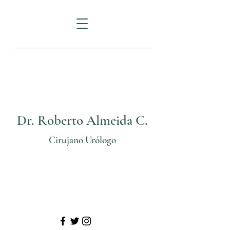
FORTUNE PLAZA:
Av.
Eloy Alfaro N29-235
e Italia
Dr. Roberto Almeida C.
Cirujano Urólogo
Telf: (02) 3825206
Cel: 0999 70 24 11
@
urologosquito