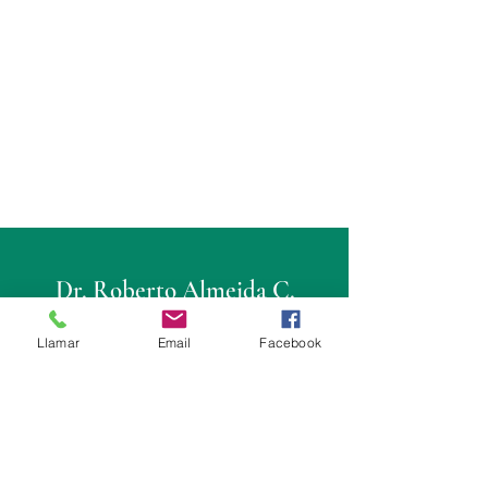
Dr. Roberto Almeida C.
Cirujano Urólogo
Llamar
Email
Facebook
Consultorio
Fortune Plaza: