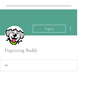
Más acciones
Seguir
Digitizing Buddy