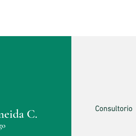
Consultorio
meida C.
go