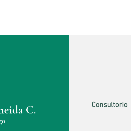
Consultorio
meida C.
go